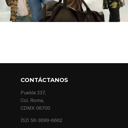
CONTÁCTANOS
Puebla 237,
Col. Roma,
CDMX 06700
(52) 56-3699-6662